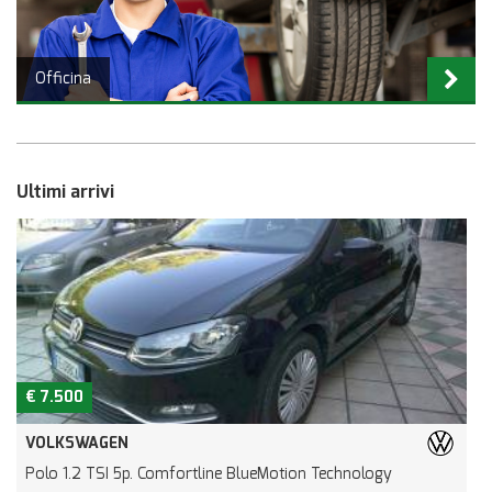
Officina
Ultimi arrivi
€ 7.500
VOLKSWAGEN
Polo 1.2 TSI 5p. Comfortline BlueMotion Technology
A