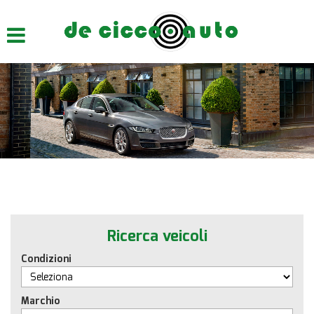
HOME
CHI SIAMO
LISTA VEICOLI
ACQUISTIAMO USATO
ASSISTENZA
CONTATTI
Ricerca veicoli
Condizioni
Marchio