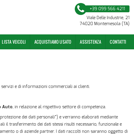
+39 099 566 4211
Viale Delle Industrie, 21
74020 Montemesola (TA)
LISTA VEICOLI
ACQUISTIAMO USATO
ASSISTENZA
CONTATTI
 servizi e di informazioni commerciali ai clienti.
o Auto
, in relazione al rispettivo settore di competenza.
di protezione dei dati personali”) e verranno elaborati mediante
i il trasferimento dei dati stessi risulti necessario, funzionale e
ttamento o di aziende partner. I dati raccolti non saranno oggetto di