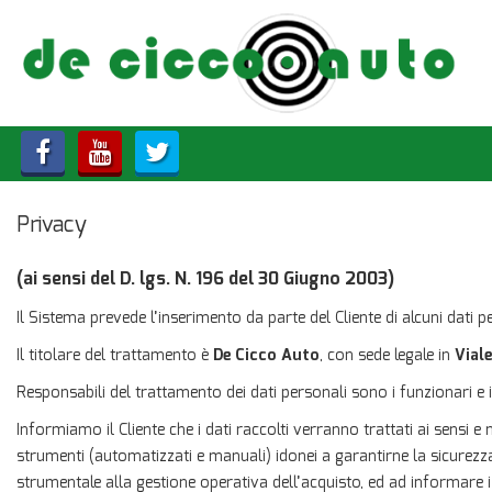
HOME
CHI SIAMO
LISTA VEICOLI
Privacy
ACQUISTIAMO USATO
(ai sensi del D. lgs. N. 196 del 30 Giugno 2003)
ASSISTENZA
Il Sistema prevede l’inserimento da parte del Cliente di alcuni dati pe
CONTATTI
Il titolare del trattamento è
De Cicco Auto
, con sede legale in
Vial
Responsabili del trattamento dei dati personali sono i funzionari e i 
Informiamo il Cliente che i dati raccolti verranno trattati ai sensi 
strumenti (automatizzati e manuali) idonei a garantirne la sicurezza e
strumentale alla gestione operativa dell’acquisto, ed ad informare i 