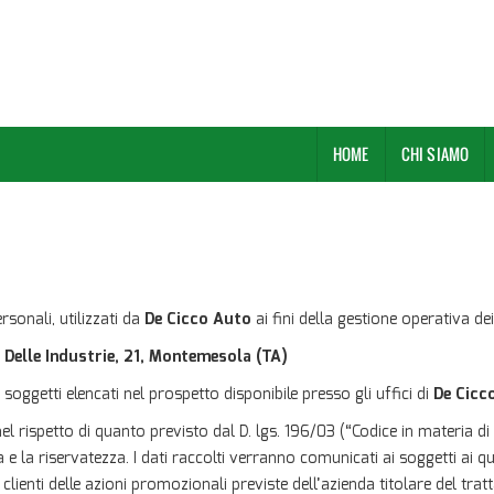
HOME
CHI SIAMO
rsonali, utilizzati da
De Cicco Auto
ai fini della gestione operativa dei
e Delle Industrie, 21, Montemesola (TA)
soggetti elencati nel prospetto disponibile presso gli uffici di
De Cicc
e nel rispetto di quanto previsto dal D. lgs. 196/03 (“Codice in materia 
 la riservatezza. I dati raccolti verranno comunicati ai soggetti ai qual
clienti delle azioni promozionali previste dell’azienda titolare del tra