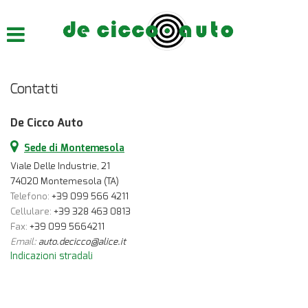
HOME
CHI SIAMO
Contatti
LISTA VEICOLI
De Cicco Auto
ACQUISTIAMO USATO
Sede di Montemesola
Viale Delle Industrie, 21
ASSISTENZA
74020 Montemesola (TA)
Telefono:
+39 099 566 4211
Cellulare:
+39 328 463 0813
CONTATTI
Fax:
+39 099 5664211
Email:
auto.decicco@alice.it
Indicazioni stradali