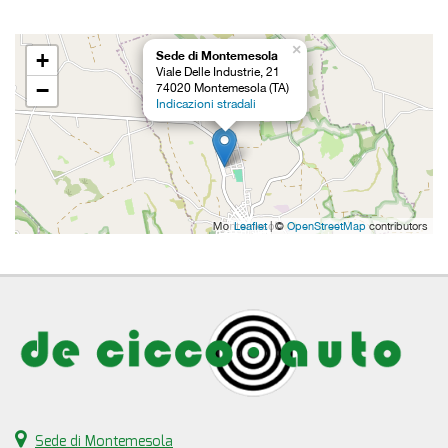
×
+
Sede di Montemesola
Viale Delle Industrie, 21
−
74020 Montemesola (TA)
Indicazioni stradali
Leaflet
| ©
OpenStreetMap
contributors
Sede di Montemesola