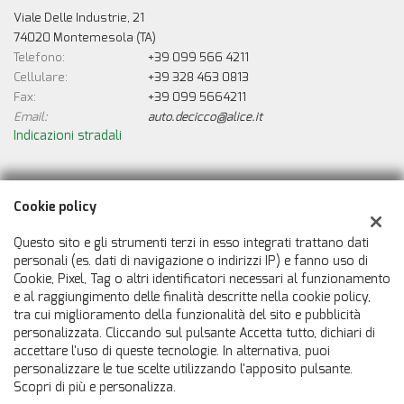
Viale Delle Industrie, 21
74020 Montemesola (TA)
Telefono:
+39 099 566 4211
Cellulare:
+39 328 463 0813
Fax:
+39 099 5664211
Email:
auto.decicco@alice.it
Indicazioni stradali
Dati fiscali:
Cookie policy
De Cicco Auto
Viale Delle Industrie, 21, Montemesola (TA)
Questo sito e gli strumenti terzi in esso integrati trattano dati
C.F/P.IVA:
00388550733
personali (es. dati di navigazione o indirizzi IP) e fanno uso di
Cookie, Pixel, Tag o altri identificatori necessari al funzionamento
Registro delle imprese:
TA
e al raggiungimento delle finalità descritte nella cookie policy,
tra cui miglioramento della funzionalità del sito e pubblicità
personalizzata. Cliccando sul pulsante Accetta tutto, dichiari di
accettare l'uso di queste tecnologie. In alternativa, puoi
personalizzare le tue scelte utilizzando l'apposito pulsante.
Scopri di più e personalizza.