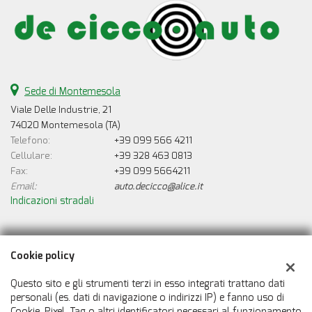
Sede di Montemesola
Viale Delle Industrie, 21
74020 Montemesola (TA)
Telefono:
+39 099 566 4211
Cellulare:
+39 328 463 0813
Fax:
+39 099 5664211
Email:
auto.decicco@alice.it
Indicazioni stradali
Dati fiscali:
Cookie policy
De Cicco Auto
Viale Delle Industrie, 21, Montemesola (TA)
Questo sito e gli strumenti terzi in esso integrati trattano dati
C.F/P.IVA:
00388550733
personali (es. dati di navigazione o indirizzi IP) e fanno uso di
Cookie, Pixel, Tag o altri identificatori necessari al funzionamento
Registro delle imprese:
TA