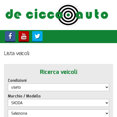
HOME
CHI SIAMO
LISTA VEICOLI
Lista veicoli
ACQUISTIAMO USATO
ASSISTENZA
Ricerca veicoli
Condizioni
CONTATTI
Marchio / Modello