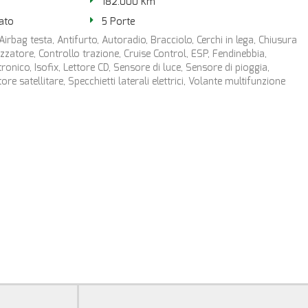
182.000 Km
ato
5 Porte
Airbag testa, Antifurto, Autoradio, Bracciolo, Cerchi in lega, Chiusura
izzatore, Controllo trazione, Cruise Control, ESP, Fendinebbia,
ronico, Isofix, Lettore CD, Sensore di luce, Sensore di pioggia,
e satellitare, Specchietti laterali elettrici, Volante multifunzione