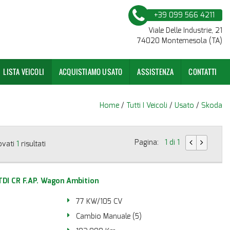
+39 099 566 4211
Viale Delle Industrie, 21
74020 Montemesola (TA)
LISTA VEICOLI
ACQUISTIAMO USATO
ASSISTENZA
CONTATTI
Home
/
Tutti I Veicoli
/
Usato
/
Skoda
Pagina:
1 di 1
ovati
1
risultati
TDI CR F.AP. Wagon Ambition
77 KW/105 CV
Cambio Manuale (5)