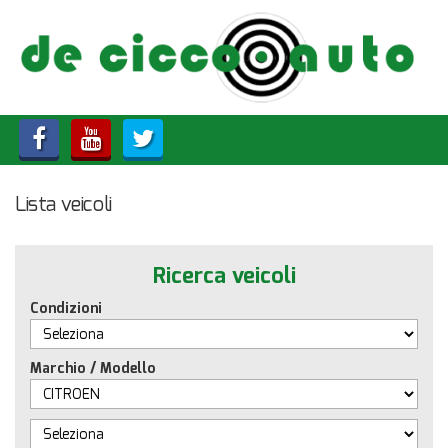
HOME
CHI SIAMO
LISTA VEICOLI
Lista veicoli
ACQUISTIAMO USATO
ASSISTENZA
Ricerca veicoli
Condizioni
CONTATTI
Marchio / Modello