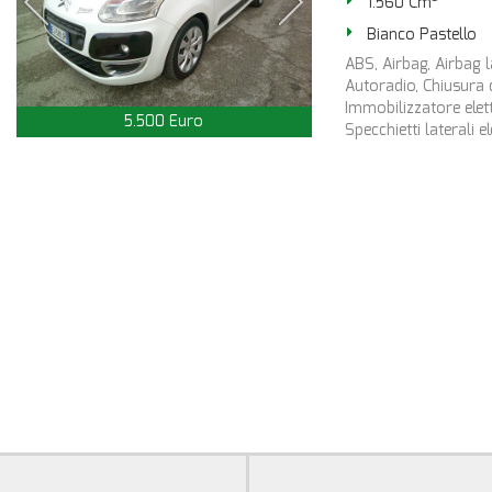
1.560 Cm³
Bianco Pastello
ABS, Airbag, Airbag la
Autoradio, Chiusura c
Immobilizzatore elett
5.500 Euro
Specchietti laterali el