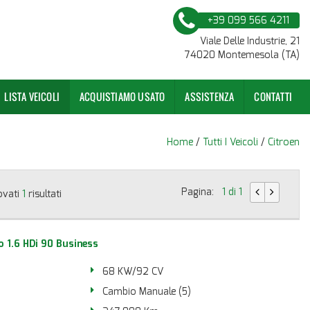
+39 099 566 4211
Viale Delle Industrie, 21
74020 Montemesola (TA)
LISTA VEICOLI
ACQUISTIAMO USATO
ASSISTENZA
CONTATTI
Home
/
Tutti I Veicoli
/
Citroen
Pagina:
1 di 1
ovati
1
risultati
 1.6 HDi 90 Business
68 KW/92 CV
Cambio Manuale (5)