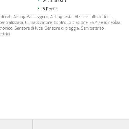
247.000 Km
5 Porte
terali, Airbag Passeggero, Airbag testa, Alzacristalli elettrici,
entralizzata, Climatizzatore, Controllo trazione, ESP, Fendinebbia,
ronico, Sensore di luce, Sensore di pioggia, Servosterzo,
ettrici