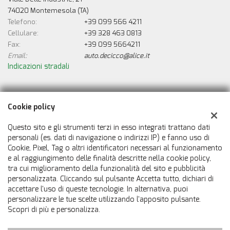
74020 Montemesola (TA)
Telefono:
+39 099 566 4211
Cellulare:
+39 328 463 0813
Fax:
+39 099 5664211
Email:
auto.decicco@alice.it
Indicazioni stradali
Dati fiscali:
Cookie policy
De Cicco Auto
Viale Delle Industrie, 21, Montemesola (TA)
Questo sito e gli strumenti terzi in esso integrati trattano dati
C.F/P.IVA:
00388550733
personali (es. dati di navigazione o indirizzi IP) e fanno uso di
Cookie, Pixel, Tag o altri identificatori necessari al funzionamento
Registro delle imprese:
TA
e al raggiungimento delle finalità descritte nella cookie policy,
tra cui miglioramento della funzionalità del sito e pubblicità
personalizzata. Cliccando sul pulsante Accetta tutto, dichiari di
accettare l'uso di queste tecnologie. In alternativa, puoi
personalizzare le tue scelte utilizzando l'apposito pulsante.
Scopri di più e personalizza.