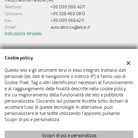
74020 Montemesola (TA)
Telefono:
+39 099 566 4211
Cellulare:
+39 328 463 0813
Fax:
+39 099 5664211
Email:
auto.decicco@alice.it
Indicazioni stradali
Dati fiscali:
Cookie policy
De Cicco Auto
Viale Delle Industrie, 21, Montemesola (TA)
Questo sito e gli strumenti terzi in esso integrati trattano dati
C.F/P.IVA:
00388550733
personali (es. dati di navigazione o indirizzi IP) e fanno uso di
Cookie, Pixel, Tag o altri identificatori necessari al funzionamento
Registro delle imprese:
TA
e al raggiungimento delle finalità descritte nella cookie policy,
tra cui miglioramento della funzionalità del sito e pubblicità
personalizzata. Cliccando sul pulsante Accetta tutto, dichiari di
accettare l'uso di queste tecnologie. In alternativa, puoi
personalizzare le tue scelte utilizzando l'apposito pulsante.
Scopri di più e personalizza.
Scopri di più e personalizza
Copyright © 2026 GestionaleAuto.com S.r.l., Tutti i diritti riservati