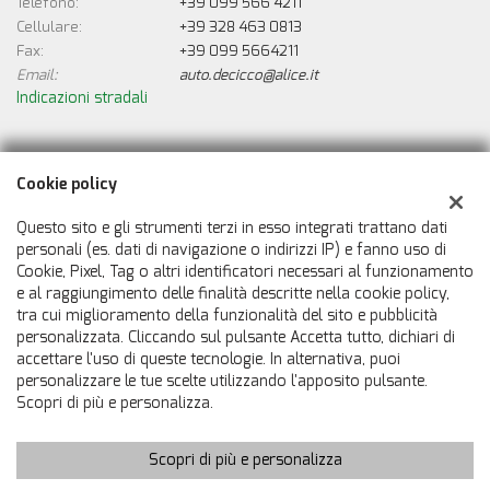
Telefono:
+39 099 566 4211
Cellulare:
+39 328 463 0813
Fax:
+39 099 5664211
Email:
auto.decicco@alice.it
Indicazioni stradali
Dati fiscali:
Cookie policy
De Cicco Auto
Viale Delle Industrie, 21, Montemesola (TA)
Questo sito e gli strumenti terzi in esso integrati trattano dati
C.F/P.IVA:
00388550733
personali (es. dati di navigazione o indirizzi IP) e fanno uso di
Cookie, Pixel, Tag o altri identificatori necessari al funzionamento
Registro delle imprese:
TA
e al raggiungimento delle finalità descritte nella cookie policy,
tra cui miglioramento della funzionalità del sito e pubblicità
personalizzata. Cliccando sul pulsante Accetta tutto, dichiari di
accettare l'uso di queste tecnologie. In alternativa, puoi
personalizzare le tue scelte utilizzando l'apposito pulsante.
Scopri di più e personalizza.
Scopri di più e personalizza
Copyright © 2026 GestionaleAuto.com S.r.l., Tutti i diritti riservati
-
Leggi l'informativa sulla privacy
-
Cookie Policy