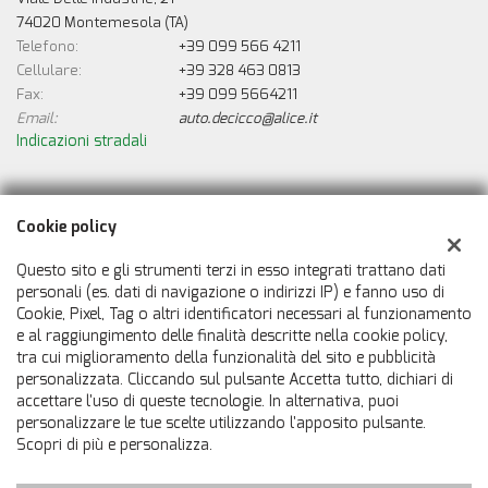
74020 Montemesola (TA)
Telefono:
+39 099 566 4211
Cellulare:
+39 328 463 0813
Fax:
+39 099 5664211
Email:
auto.decicco@alice.it
Indicazioni stradali
Dati fiscali:
Cookie policy
De Cicco Auto
Viale Delle Industrie, 21, Montemesola (TA)
Questo sito e gli strumenti terzi in esso integrati trattano dati
C.F/P.IVA:
00388550733
personali (es. dati di navigazione o indirizzi IP) e fanno uso di
Cookie, Pixel, Tag o altri identificatori necessari al funzionamento
Registro delle imprese:
TA
e al raggiungimento delle finalità descritte nella cookie policy,
tra cui miglioramento della funzionalità del sito e pubblicità
personalizzata. Cliccando sul pulsante Accetta tutto, dichiari di
accettare l'uso di queste tecnologie. In alternativa, puoi
personalizzare le tue scelte utilizzando l'apposito pulsante.
Scopri di più e personalizza.