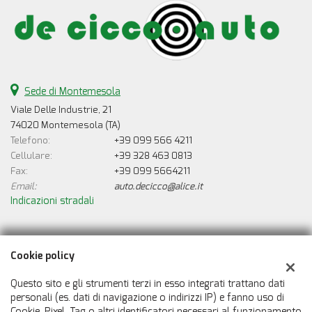
Sede di Montemesola
Viale Delle Industrie, 21
74020 Montemesola (TA)
Telefono:
+39 099 566 4211
Cellulare:
+39 328 463 0813
Fax:
+39 099 5664211
Email:
auto.decicco@alice.it
Indicazioni stradali
Dati fiscali:
Cookie policy
De Cicco Auto
Viale Delle Industrie, 21, Montemesola (TA)
Questo sito e gli strumenti terzi in esso integrati trattano dati
C.F/P.IVA:
00388550733
personali (es. dati di navigazione o indirizzi IP) e fanno uso di
Cookie, Pixel, Tag o altri identificatori necessari al funzionamento
Registro delle imprese:
TA