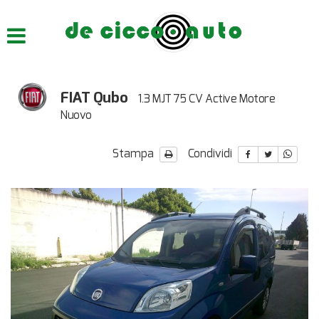
HOME
CHI SIAMO
FIAT Qubo
1.3 MJT 75 CV Active Motore
LISTA VEICOLI
Nuovo
ACQUISTIAMO USATO
Stampa
Condividi
ASSISTENZA
CONTATTI