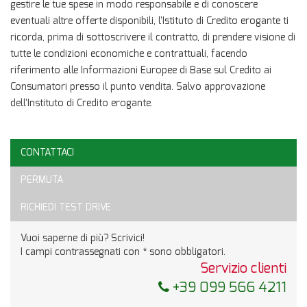
gestire le tue spese in modo responsabile e di conoscere
eventuali altre offerte disponibili, l'Istituto di Credito erogante ti
ricorda, prima di sottoscrivere il contratto, di prendere visione di
tutte le condizioni economiche e contrattuali, facendo
riferimento alle Informazioni Europee di Base sul Credito ai
Consumatori presso il punto vendita. Salvo approvazione
dell'Instituto di Credito erogante.
CONTATTACI
Ho letto e accetto
l'informativa privacy
*
PERMUTA
Acconsento al trattamento dei miei dati per finalità di
marketing
RICHIEDI TEST DRIVE
Invia la tua richiesta
Vuoi saperne di più? Scrivici!
I campi contrassegnati con * sono obbligatori.
Servizio clienti
+39 099 566 4211