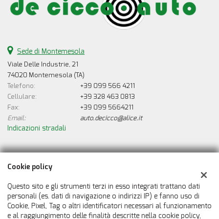
Sede di Montemesola
Viale Delle Industrie, 21
74020 Montemesola (TA)
Telefono:
+39 099 566 4211
Cellulare:
+39 328 463 0813
Fax:
+39 099 5664211
Email:
auto.decicco@alice.it
Indicazioni stradali
Dati fiscali:
Cookie policy
De Cicco Auto
Viale Delle Industrie, 21, Montemesola (TA)
Questo sito e gli strumenti terzi in esso integrati trattano dati
C.F/P.IVA:
00388550733
personali (es. dati di navigazione o indirizzi IP) e fanno uso di
Cookie, Pixel, Tag o altri identificatori necessari al funzionamento
Registro delle imprese:
TA
e al raggiungimento delle finalità descritte nella cookie policy,