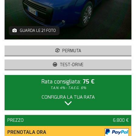
GUARDA LE 21 FOTO
PERMUTA
TEST-DRIVE
Rata consigliata:
75 €
T.A.N. 4% - T.A.E.G.
6%
CONFIGURA LA TUA RATA
PREZZO
6.800 €
PRENOTALA ORA