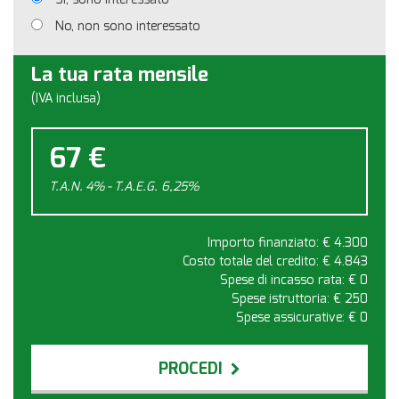
No, non sono interessato
La tua rata mensile
(IVA inclusa)
67 €
T.A.N. 4% - T.A.E.G.
6,25
%
Importo finanziato: €
4.300
Costo totale del credito: €
4.843
Spese di incasso rata: €
0
Spese istruttoria: €
250
Spese assicurative: €
0
PROCEDI