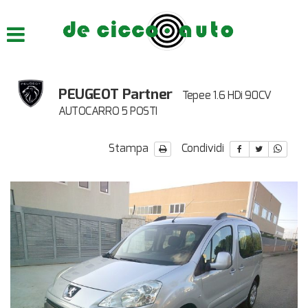
HOME
CHI SIAMO
PEUGEOT Partner
Tepee 1.6 HDi 90CV
LISTA VEICOLI
AUTOCARRO 5 POSTI
ACQUISTIAMO USATO
Stampa
Condividi
ASSISTENZA
CONTATTI