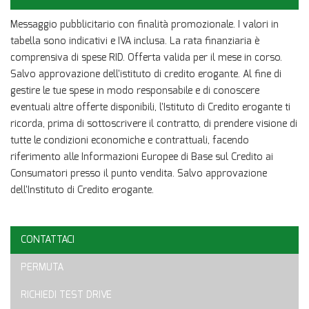
Contattaci
Messaggio pubblicitario con finalità promozionale. I valori in
tabella sono indicativi e IVA inclusa. La rata finanziaria è
comprensiva di spese RID. Offerta valida per il mese in corso.
Salvo approvazione dell'istituto di credito erogante. Al fine di
gestire le tue spese in modo responsabile e di conoscere
eventuali altre offerte disponibili, l'Istituto di Credito erogante ti
ricorda, prima di sottoscrivere il contratto, di prendere visione di
tutte le condizioni economiche e contrattuali, facendo
riferimento alle Informazioni Europee di Base sul Credito ai
Consumatori presso il punto vendita. Salvo approvazione
dell'Instituto di Credito erogante.
CONTATTACI
Ho letto e accetto
l'informativa privacy
*
PERMUTA
Acconsento al trattamento dei miei dati per finalità di
marketing
RICHIEDI TEST DRIVE