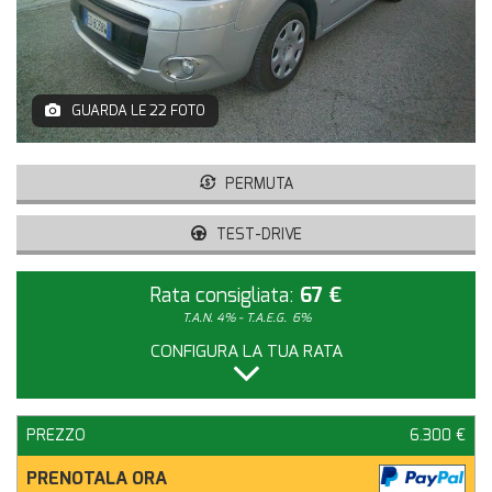
GUARDA LE 22 FOTO
PERMUTA
TEST-DRIVE
Rata consigliata:
67 €
T.A.N. 4% - T.A.E.G.
6%
CONFIGURA LA TUA RATA
PREZZO
6.300 €
PRENOTALA ORA