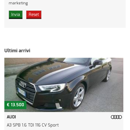
marketing
Ultimi arrivi
€ 13.500
AUDI
A3 SPB 1.6 TDI 116 CV Sport
R