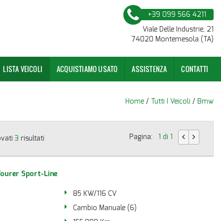
+39 099 566 4211
Viale Delle Industrie, 21
74020 Montemesola (TA)
LISTA VEICOLI
ACQUISTIAMO USATO
ASSISTENZA
CONTATTI
Home
/
Tutti I Veicoli
/
Bmw
Pagina:
1 di 1
ovati
3
risultati
ourer Sport-Line
85 KW/116 CV
Cambio Manuale (6)