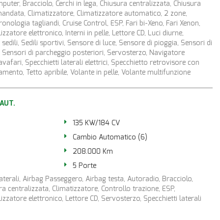
ter, Bracciolo, Cerchi in lega, Chiusura centralizzata, Chiusura
mandata, Climatizzatore, Climatizzatore automatico, 2 zone,
ronologia tagliandi, Cruise Control, ESP, Fari bi-Xeno, Fari Xenon,
zatore elettronico, Interni in pelle, Lettore CD, Luci diurne,
sedili, Sedili sportivi, Sensore di luce, Sensore di pioggia, Sensori di
, Sensori di parcheggio posteriori, Servosterzo, Navigatore
avafari, Specchietti laterali elettrici, Specchietto retrovisore con
mento, Tetto apribile, Volante in pelle, Volante multifunzione
AUT.
135 KW/184 CV
Cambio Automatico (6)
208.000 Km
5 Porte
aterali, Airbag Passeggero, Airbag testa, Autoradio, Bracciolo,
ura centralizzata, Climatizzatore, Controllo trazione, ESP,
zzatore elettronico, Lettore CD, Servosterzo, Specchietti laterali