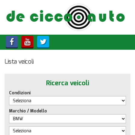
HOME
CHI SIAMO
LISTA VEICOLI
Lista veicoli
ACQUISTIAMO USATO
ASSISTENZA
Ricerca veicoli
Condizioni
CONTATTI
Marchio / Modello