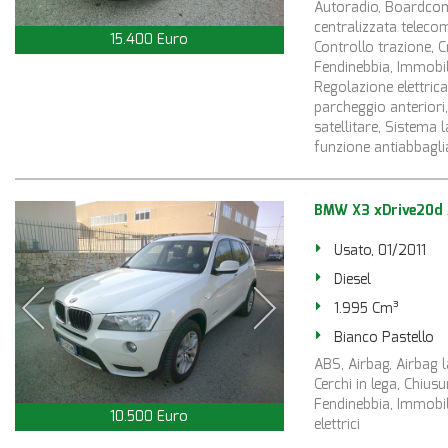
Autoradio, Boardcompu
centralizzata teleco
15.400 Euro
Controllo trazione, C
Fendinebbia, Immobiliz
Regolazione elettrica 
parcheggio anteriori
satellitare, Sistema l
funzione antiabbaglia
BMW X3 xDrive20d 
Usato, 01/2011
Diesel
1.995 Cm³
Bianco Pastello
ABS, Airbag, Airbag l
Cerchi in lega, Chius
Fendinebbia, Immobili
10.500 Euro
elettrici