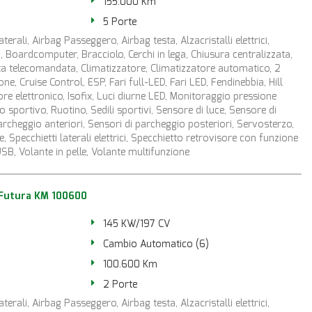
155.000 Km
5 Porte
terali, Airbag Passeggero, Airbag testa, Alzacristalli elettrici,
 Boardcomputer, Bracciolo, Cerchi in lega, Chiusura centralizzata,
ta telecomandata, Climatizzatore, Climatizzatore automatico, 2
ne, Cruise Control, ESP, Fari full-LED, Fari LED, Fendinebbia, Hill
re elettronico, Isofix, Luci diurne LED, Monitoraggio pressione
 sportivo, Ruotino, Sedili sportivi, Sensore di luce, Sensore di
archeggio anteriori, Sensori di parcheggio posteriori, Servosterzo,
e, Specchietti laterali elettrici, Specchietto retrovisore con funzione
SB, Volante in pelle, Volante multifunzione
Futura KM 100600
145 KW/197 CV
Cambio Automatico (6)
100.600 Km
2 Porte
terali, Airbag Passeggero, Airbag testa, Alzacristalli elettrici,