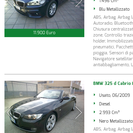
1.496 Cm³
Blu Metallizzato
ABS, Airbag, Airbag la
Autoradio, Bluetooth,
Chiusura centralizza
11.900 Euro
zone, Controllo trazio
holder, Immobilizzato
pneumatici, Pacchetto
pioggia, Sensori di p
Navigatore satellitar
antiabbagliamento, U
BMW 325 d Cabrio 
Usato, 06/2009
Diesel
2.993 Cm³
Nero Metallizzato
ABS, Airbag, Airbag la