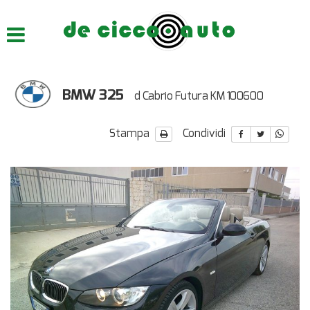
HOME
CHI SIAMO
BMW 325
d Cabrio Futura KM 100600
LISTA VEICOLI
Stampa
Condividi
ACQUISTIAMO USATO
ASSISTENZA
CONTATTI