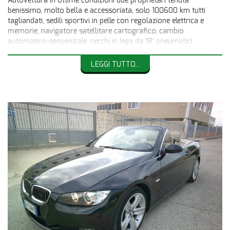
Autovettura in ottime condizioni due proprietari tenuta
benissimo, molto bella e accessoriata, solo 100600 km tutti
tagliandati, sedili sportivi in pelle con regolazione elettrica e
memorie, navigatore satellitare cartografico, cambio
automatico-sequenziale, cerchi in lega da 18' pneumatici
225/40/18 anteriori e 255/35/18 posteriori, sensori di
parcheggio anteriori e posteriori, fari bixeno e sistema lavafari,
LEGGI TUTTO...
cruise control.