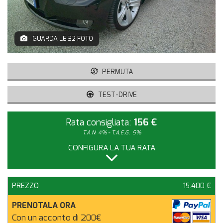
GUARDA LE 32 FOTO
PERMUTA
TEST-DRIVE
Rata consigliata:
156 €
T.A.N. 4% - T.A.E.G.
5%
CONFIGURA LA TUA RATA
PREZZO
15.400 €
PRENOTALA ORA
Con un acconto di 200€