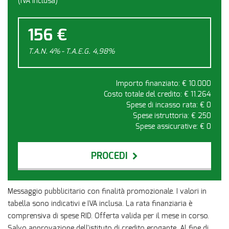
(IVA inclusa)
156 €
T.A.N. 4% - T.A.E.G.
4,98
%
Importo finanziato: €
10.000
Costo totale del credito: €
11.264
Spese di incasso rata: €
0
Spese istruttoria: €
250
Spese assicurative: €
0
PROCEDI
Contattaci
Messaggio pubblicitario con finalità promozionale. I valori in
tabella sono indicativi e IVA inclusa. La rata finanziaria è
comprensiva di spese RID. Offerta valida per il mese in corso.
Salvo approvazione dell'istituto di credito erogante. Al fine di