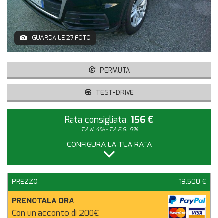
GUARDA LE 27 FOTO
PERMUTA
TEST-DRIVE
Rata consigliata:
156 €
T.A.N. 4% - T.A.E.G.
5%
CONFIGURA LA TUA RATA
PREZZO
19.500 €
PRENOTALA ORA
Con un acconto di 200€