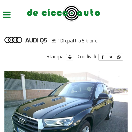
HOME
CHI SIAMO
AUDI Q5
35 TDI quattro S tronic
LISTA VEICOLI
Stampa
Condividi
ACQUISTIAMO USATO
ASSISTENZA
CONTATTI