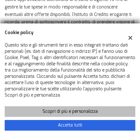
gestire le tue spese in modo responsabile e di conoscere
eventuali altre offerte disponibili, l'Istituto di Credito erogante ti
ricorda, prima di sottoscrivere il contratto, di prendere visione di
tutte le condizioni economiche e contrattuali, facendo
Cookie policy
riferimento alle Informazioni Europee di Base sul Credito ai
Consumatori presso il punto vendita. Salvo approvazione
Questo sito e gli strumenti terzi in esso integrati trattano dati
personali (es. dati di navigazione o indirizzi IP) e fanno uso di
dell'Instituto di Credito erogante.
Cookie, Pixel, Tag o altri identificatori necessari al funzionamento
e al raggiungimento delle finalità descritte nella cookie policy,
tra cui miglioramento della funzionalità del sito e pubblicità
CONTATTACI
personalizzata. Cliccando sul pulsante Accetta tutto, dichiari di
Ho letto e accetto
l'informativa privacy
*
accettare l'uso di queste tecnologie. In alternativa, puoi
PERMUTA
personalizzare le tue scelte utilizzando l'apposito pulsante.
Acconsento al trattamento dei miei dati per finalità di
Scopri di più e personalizza.
marketing
RICHIEDI TEST DRIVE
Invia la tua richiesta
Scopri di più e personalizza
Vuoi saperne di più? Scrivici!
I campi contrassegnati con * sono obbligatori.
Accetta tutti
Servizio clienti
+39 099 566 4211