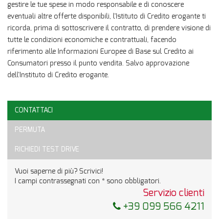
gestire le tue spese in modo responsabile e di conoscere
eventuali altre offerte disponibili, l'Istituto di Credito erogante ti
ricorda, prima di sottoscrivere il contratto, di prendere visione di
tutte le condizioni economiche e contrattuali, facendo
riferimento alle Informazioni Europee di Base sul Credito ai
Consumatori presso il punto vendita. Salvo approvazione
dell'Instituto di Credito erogante.
CONTATTACI
Ho letto e accetto
l'informativa privacy
*
PERMUTA
Acconsento al trattamento dei miei dati per finalità di
marketing
RICHIEDI TEST DRIVE
Invia la tua richiesta
Vuoi saperne di più? Scrivici!
I campi contrassegnati con * sono obbligatori.
Servizio clienti
+39 099 566 4211