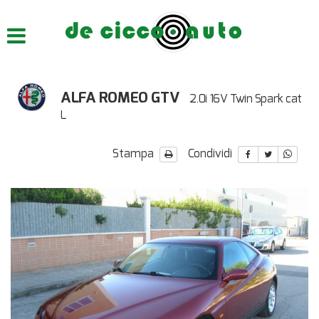
HOME
CHI SIAMO
ALFA ROMEO GTV
2.0i 16V Twin Spark cat
LISTA VEICOLI
L
ACQUISTIAMO USATO
Stampa
Condividi
ASSISTENZA
CONTATTI