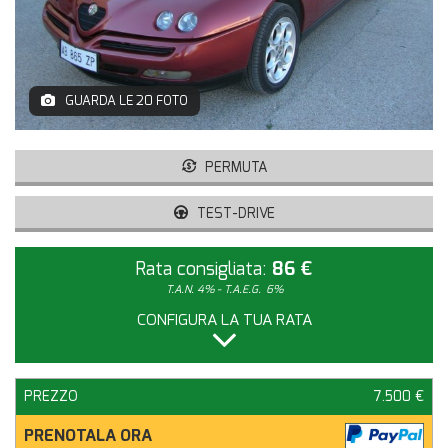
GUARDA LE 20 FOTO
PERMUTA
TEST-DRIVE
Rata consigliata:
86 €
T.A.N. 4% - T.A.E.G.
6%
CONFIGURA LA TUA RATA
PREZZO
7.500 €
PRENOTALA ORA