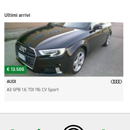
Ultimi arrivi
€ 10.500
JEEP
Renegade 1.6 Mjt 120 CV Limited
Y