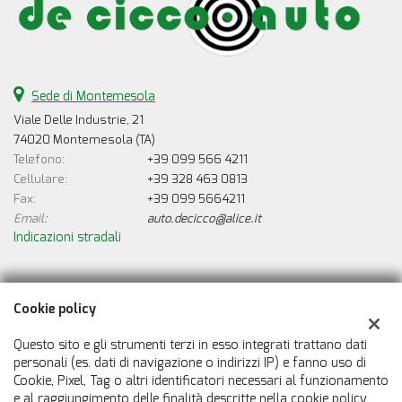
Sede di Montemesola
Viale Delle Industrie, 21
74020 Montemesola (TA)
Telefono:
+39 099 566 4211
Cellulare:
+39 328 463 0813
Fax:
+39 099 5664211
Email:
auto.decicco@alice.it
Indicazioni stradali
Dati fiscali:
Cookie policy
De Cicco Auto
Viale Delle Industrie, 21, Montemesola (TA)
Questo sito e gli strumenti terzi in esso integrati trattano dati
C.F/P.IVA:
00388550733
personali (es. dati di navigazione o indirizzi IP) e fanno uso di
Cookie, Pixel, Tag o altri identificatori necessari al funzionamento
Registro delle imprese:
TA
e al raggiungimento delle finalità descritte nella cookie policy,