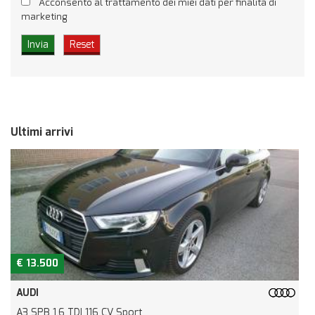
Acconsento al trattamento dei miei dati per finalità di
marketing
Ultimi arrivi
€ 13.500
AUDI
A3 SPB 1.6 TDI 116 CV Sport
R