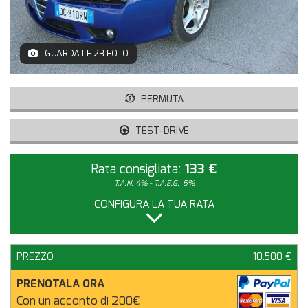
GUARDA LE 23 FOTO
PERMUTA
TEST-DRIVE
Rata consigliata:
133 €
T.A.N. 4% - T.A.E.G.
5%
CONFIGURA LA TUA RATA
PREZZO
10.500 €
PRENOTALA ORA
Con un acconto di 200€