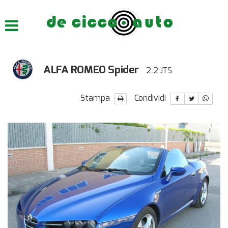
HOME
CHI SIAMO
ALFA ROMEO Spider
2.2 JTS
LISTA VEICOLI
Stampa
Condividi
ACQUISTIAMO USATO
ASSISTENZA
CONTATTI