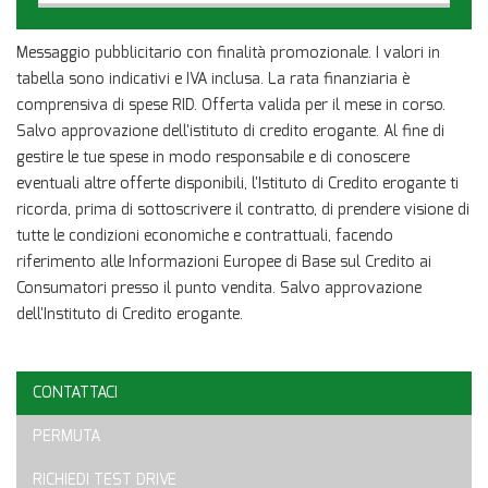
Contattaci
Messaggio pubblicitario con finalità promozionale. I valori in
tabella sono indicativi e IVA inclusa. La rata finanziaria è
comprensiva di spese RID. Offerta valida per il mese in corso.
Salvo approvazione dell'istituto di credito erogante. Al fine di
gestire le tue spese in modo responsabile e di conoscere
eventuali altre offerte disponibili, l'Istituto di Credito erogante ti
ricorda, prima di sottoscrivere il contratto, di prendere visione di
tutte le condizioni economiche e contrattuali, facendo
riferimento alle Informazioni Europee di Base sul Credito ai
Consumatori presso il punto vendita. Salvo approvazione
dell'Instituto di Credito erogante.
CONTATTACI
Ho letto e accetto
l'informativa privacy
*
PERMUTA
Acconsento al trattamento dei miei dati per finalità di
marketing
RICHIEDI TEST DRIVE