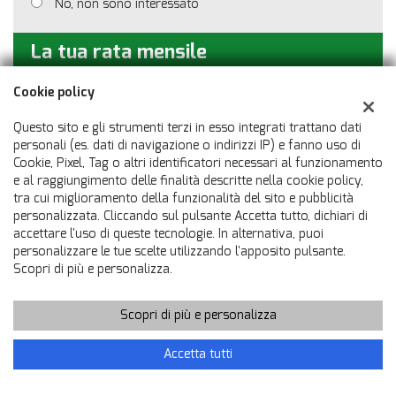
No, non sono interessato
La tua rata mensile
(IVA inclusa)
Cookie policy
61 €
Questo sito e gli strumenti terzi in esso integrati trattano dati
personali (es. dati di navigazione o indirizzi IP) e fanno uso di
Cookie, Pixel, Tag o altri identificatori necessari al funzionamento
T.A.N. 4% - T.A.E.G.
6,48
%
e al raggiungimento delle finalità descritte nella cookie policy,
tra cui miglioramento della funzionalità del sito e pubblicità
personalizzata. Cliccando sul pulsante Accetta tutto, dichiari di
Importo finanziato: €
3.900
accettare l'uso di queste tecnologie. In alternativa, puoi
Costo totale del credito: €
4.393
personalizzare le tue scelte utilizzando l'apposito pulsante.
Spese di incasso rata: €
0
Scopri di più e personalizza.
Spese istruttoria: €
250
Spese assicurative: €
0
Scopri di più e personalizza
PROCEDI
Chiama
Contatta un consulente
Accetta tutti