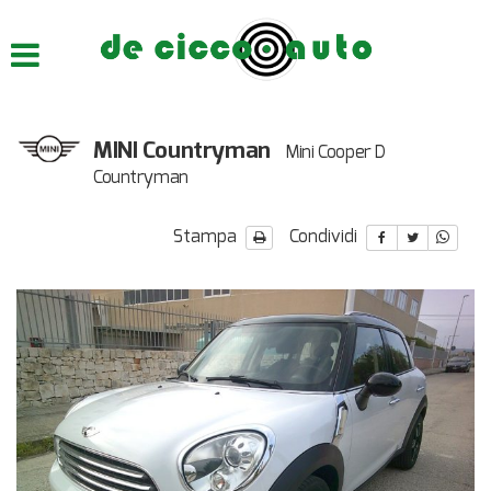
HOME
CHI SIAMO
MINI Countryman
Mini Cooper D
LISTA VEICOLI
Countryman
ACQUISTIAMO USATO
Stampa
Condividi
ASSISTENZA
CONTATTI