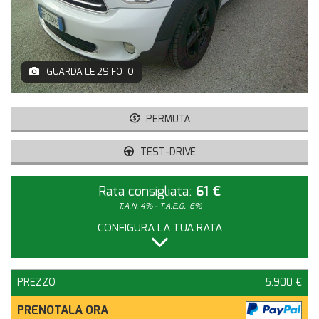
GUARDA LE 29 FOTO
PERMUTA
TEST-DRIVE
Rata consigliata:
61 €
T.A.N. 4% - T.A.E.G.
6%
CONFIGURA LA TUA RATA
PREZZO
5.900 €
PRENOTALA ORA