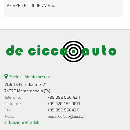
A3 SPB 1.6 TDI 116 CV Sport
R
Sede di Montemesola
Viale Delle Industrie, 21
74020 Montemesola (TA)
Telefono:
+39 099 566 4211
Cellulare:
+39 328 463 0813
Fax:
+39 099 5664211
Email:
auto.decicco@alice.it
Indicazioni stradali