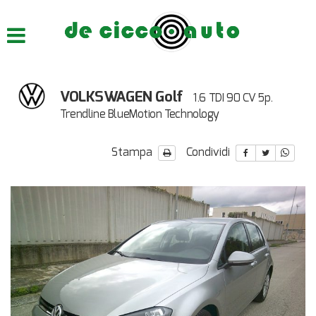
HOME
CHI SIAMO
VOLKSWAGEN Golf
1.6 TDI 90 CV 5p.
LISTA VEICOLI
Trendline BlueMotion Technology
ACQUISTIAMO USATO
Stampa
Condividi
ASSISTENZA
CONTATTI