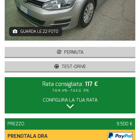
GUARDA LE 22 FOTO
PERMUTA
TEST-DRIVE
Rata consigliata:
117 €
T.A.N. 4% - T.A.E.G.
5%
CONFIGURA LA TUA RATA
PREZZO
9.500 €
PRENOTALA ORA