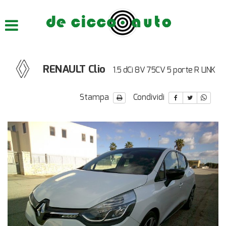
HOME
CHI SIAMO
RENAULT Clio
1.5 dCi 8V 75CV 5 porte R LINK
LISTA VEICOLI
Stampa
Condividi
ACQUISTIAMO USATO
ASSISTENZA
CONTATTI