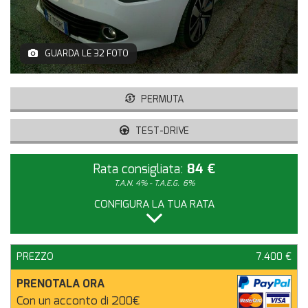
GUARDA LE 32 FOTO
PERMUTA
TEST-DRIVE
Rata consigliata:
84 €
T.A.N. 4% - T.A.E.G.
6%
CONFIGURA LA TUA RATA
PREZZO
7.400 €
PRENOTALA ORA
Con un acconto di 200€