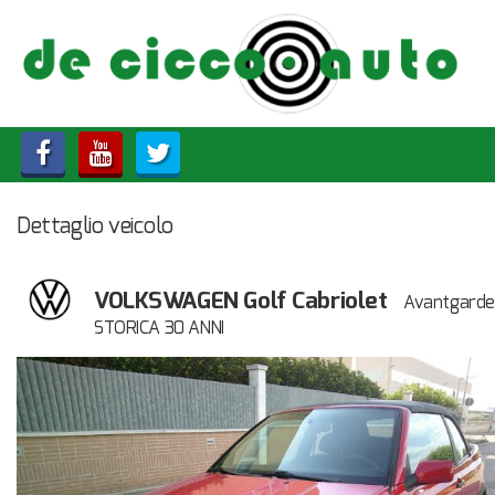
HOME
CHI SIAMO
LISTA VEICOLI
Dettaglio veicolo
ACQUISTIAMO USATO
ASSISTENZA
VOLKSWAGEN Golf Cabriolet
Avantgarde
STORICA 30 ANNI
CONTATTI