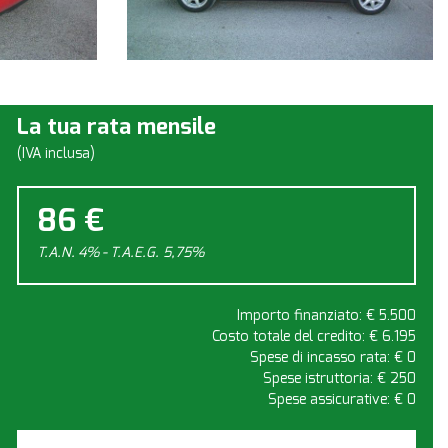
La tua rata mensile
(IVA inclusa)
86 €
T.A.N. 4% - T.A.E.G.
5,75
%
Importo finanziato: €
5.500
Costo totale del credito: €
6.195
Spese di incasso rata: €
0
Spese istruttoria: €
250
Spese assicurative: €
0