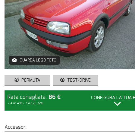
GUARDA LE 28 FOTO
PERMUTA
TEST-DRIVE
Rata consigliata:
86 €
CONFIGURA LA TUA 
T.A.N. 4% - T.A.E.G.
6%
Accessori