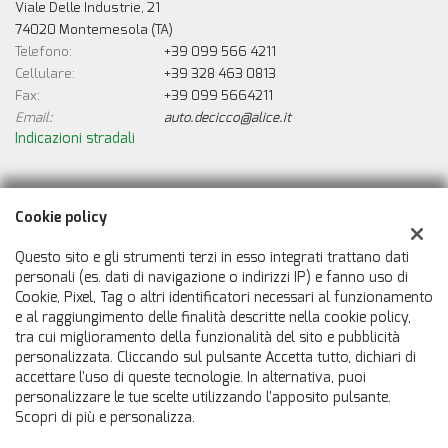
Viale Delle Industrie, 21
74020 Montemesola (TA)
Telefono:
+39 099 566 4211
Cellulare:
+39 328 463 0813
Fax:
+39 099 5664211
Email:
auto.decicco@alice.it
Indicazioni stradali
Dati fiscali:
Cookie policy
De Cicco Auto
Viale Delle Industrie, 21, Montemesola (TA)
Questo sito e gli strumenti terzi in esso integrati trattano dati
C.F/P.IVA:
00388550733
personali (es. dati di navigazione o indirizzi IP) e fanno uso di
Cookie, Pixel, Tag o altri identificatori necessari al funzionamento
Registro delle imprese:
TA
e al raggiungimento delle finalità descritte nella cookie policy,
tra cui miglioramento della funzionalità del sito e pubblicità
personalizzata. Cliccando sul pulsante Accetta tutto, dichiari di
accettare l'uso di queste tecnologie. In alternativa, puoi
personalizzare le tue scelte utilizzando l'apposito pulsante.
Scopri di più e personalizza.