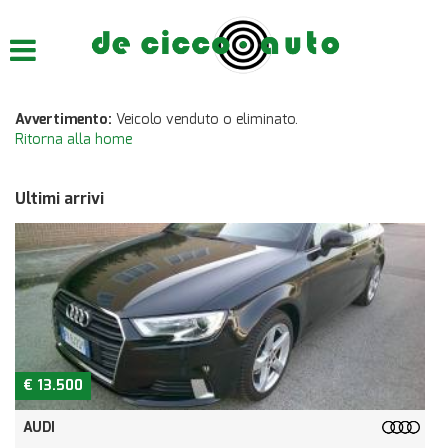
HOME
CHI SIAMO
Avvertimento:
Veicolo venduto o eliminato.
Ritorna alla home
LISTA VEICOLI
Ultimi arrivi
ACQUISTIAMO USATO
ASSISTENZA
CONTATTI
€ 13.500
AUDI