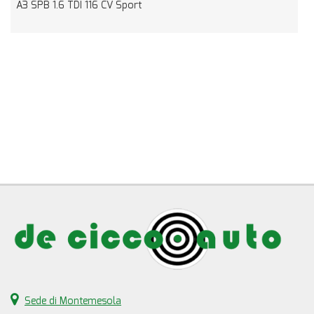
A3 SPB 1.6 TDI 116 CV Sport
R
Sede di Montemesola