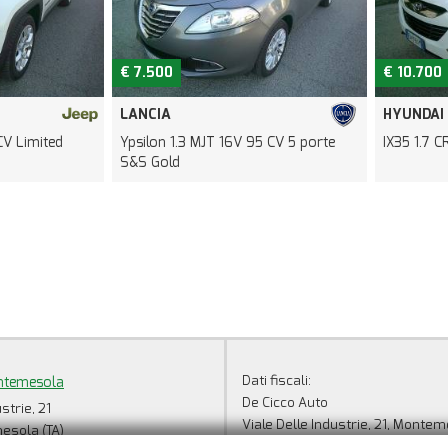
€ 7.500
€ 10.700
LANCIA
HYUNDAI
Limited
Ypsilon 1.3 MJT 16V 95 CV 5 porte
IX35 1.7 CRD
S&S Gold
Dati fiscali:
ntemesola
De Cicco Auto
strie, 21
Viale Delle Industrie, 21, Montem
sola (TA)
C.F/P.IVA:
00388550733