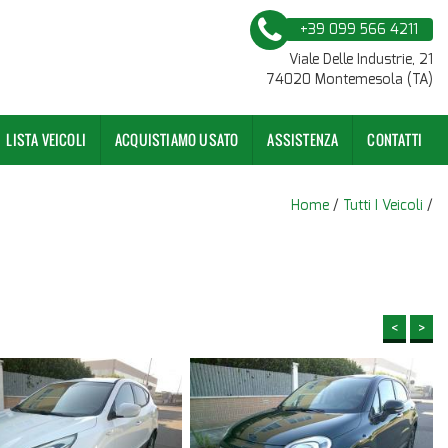
+39 099 566 4211
Viale Delle Industrie, 21
74020 Montemesola (TA)
LISTA VEICOLI
ACQUISTIAMO USATO
ASSISTENZA
CONTATTI
Home
/
Tutti I Veicoli
/
<
>