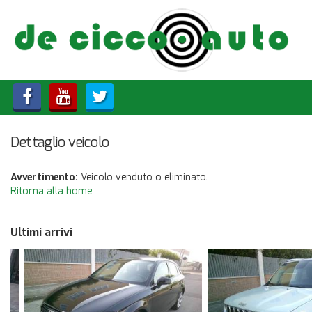
HOME
CHI SIAMO
LISTA VEICOLI
Dettaglio veicolo
ACQUISTIAMO USATO
Avvertimento:
Veicolo venduto o eliminato.
ASSISTENZA
Ritorna alla home
CONTATTI
Ultimi arrivi