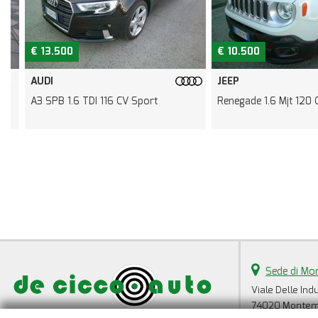
€ 13.500
€ 10.500
AUDI
JEEP
A3 SPB 1.6 TDI 116 CV Sport
Renegade 1.6 Mjt 120 CV 
Sede di Mo
Viale Delle Indu
74020 Monteme