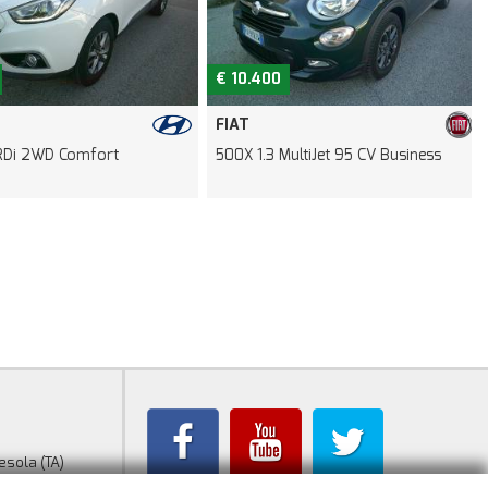
€ 10.400
FIAT
i 2WD Comfort
500X 1.3 MultiJet 95 CV Business
L
esola (TA)